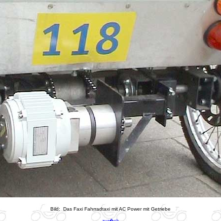
Bild: Das Faxi Fahrradtaxi mit AC Power mit Getriebe
zur�ck